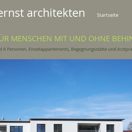
rnst architekten
Startseite
R MENSCHEN MIT UND OHNE BEHI
6 Personen, Einzelappartements, Begegnungsstätte und Arztpra