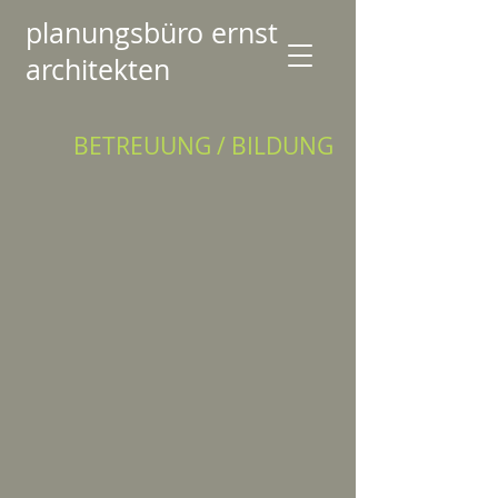
planungsbüro ernst
architekten
BETREUUNG / BILDUNG
FuB in Trossingen