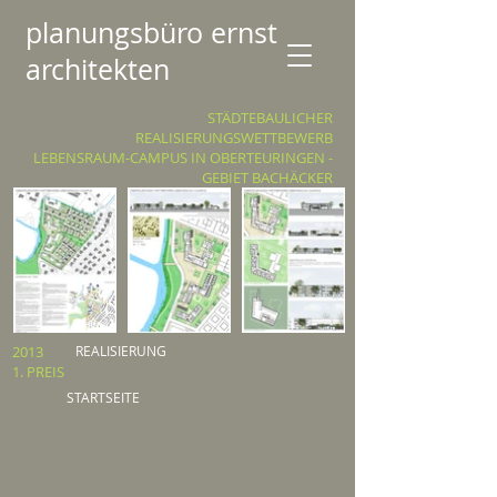
planungsbüro ernst
architekten
STÄDTEBAULICHER
REALISIERUNGSWETTBEWERB
LEBENSRAUM-CAMPUS IN OBERTEURINGEN -
GEBIET BACHÄCKER
2013
REALISIERUNG
1. PREIS
STARTSEITE